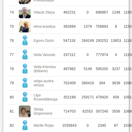
Priedeslaipa
74
Vitauts Staņa
462231
0
696867
1248
1160
75
irēna krastiņa
392694
1379
756893
8
1150
76
Egons Ozols
547118
264249
293252
13653
1118
77
Velta Vaivode
337112
0
777974
4
1115
Velta Krieviņa
78
497982
5149
595205
3237
1101
(Ķēbere)
velga-austra
79
702409
390416
304
3639
1096
vilciņa
Līga
80
352199
259171
479420
458
1091
Rozentālberga
Silvija
81
714703
62553
307240
3556
1088
Girgensone
82
Mārīte Riņķe
1035843
0
2340
87
1038