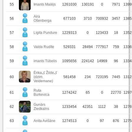
55
Imants Malējs
1261030
130191
0
7971
1399
Aira
56
677103
3710
700932
3457
1385
Ošenberga
57
Ligita Pundure
1229313
0
123433
18
1352
58
Valda Rudīte
529331
28494
777917
759
1336
59
imants Tūbelis
1095656
224142
14969
96
1334
Ērikaﮎ Žildeﮎ
60
(dzim.
581458
234
723195
7445
1312
Veidemane)
Ruta
61
1274242
65
0
22770
1297
Burkevica
Gunārs
62
1233454
42351
1112
38
1276
Ziedkalns
63
Anita Avišāne
1274513
0
97
876
1275