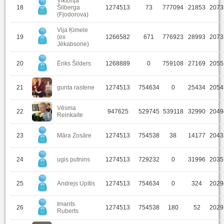
Viktorija
18
Šilberga
1274513
73
777094
21853
2073
(Fjodorova)
Vija Ķimele
19
(ex
1266582
671
776923
28993
2073
Jēkabsone)
20
Ēriks Šilders
1268889
0
759108
27169
2055
21
gunta rastene
1274513
754634
0
25434
2054
Vēsma
22
947625
529745
539118
32990
2049
Reinkaite
23
Māra Zosāre
1274513
754538
38
14177
2043
24
ugis putnins
1274513
729232
0
31996
2035
25
Andrejs Upītis
1274513
754634
0
324
2029
Imants
26
1274513
754538
180
52
2029
Ruberts