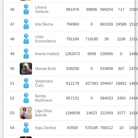
Liliana
46
881976
98806
569254
717
1550
Zvirbule
47
Inta Šterna
794993
0
693328
24586
1512
Uldis
48
791169
719185
36
1108
1511
Rozenšteins
49
Imants Kaktiņš
1262472
9958
226065
0
1498
50
Maruta Bože
939250
0
533858
307
1473
Voldemārs
51
812179
427383
204647
19601
1463
Čačs
Benita
52
857151
0
584023
3365
1444
Muižniece
Līga Elīza
53
1186638
14623
222459
1077
1424
Balode
54
Inga Ziediņa
63500
570195
768312
10
1402