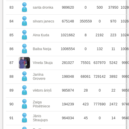
83
santa dronka
989620
0
500
37950
1028
84
silvars janecs
675148
350559
0
970
1026
85
Aina Ķuda
1021662
8
2192
223
1024
86
Baiba Neija
1006554
0
132
11
1006
87
Vineta Skuja
281027
75501
637970
5242
999
Janīna
88
198048
68061
729142
3892
999
Grovere
89
viktors āriņš
985874
28
0
22
985
Zaiga
90
194239
423
777690
2472
974
Pilsētniece
Jānis
91
964034
45
0
14
964
Straujups