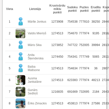
Krustvārdu
Sudoku
Puzles
Erudīta
Kopē
Vieta
Lietotājs
mīklu
punkti
punkti
punkti
pun
punkti
1
Mārīte Jonkus
1273908
754538
777810
38250
2844
2
Valdis Mieriņš
1274513
754670
777974
9195
2816
3
Māris Sika
1273852
747722
752005
39994
2813
Anita
4
1274450
754341
777749
5065
2811
Šķenderska
Baiba
5
1274513
754634
777974
36
2807
Matisone
Ausma
6
1274513
623383
777974
48213
2724
Jankalāne
Gunārs
7
1216835
691669
732695
2184
2643
Sedliņš
8
Ēriks Zimackis
1274513
453813
777974
27586
2533