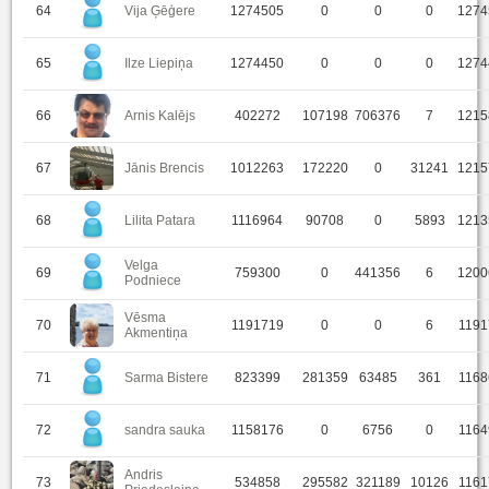
64
Vija Ģēģere
1274505
0
0
0
1274
65
Ilze Liepiņa
1274450
0
0
0
1274
66
Arnis Kalējs
402272
107198
706376
7
1215
67
Jānis Brencis
1012263
172220
0
31241
1215
68
Lilita Patara
1116964
90708
0
5893
1213
Velga
69
759300
0
441356
6
1200
Podniece
Vēsma
70
1191719
0
0
6
1191
Akmentiņa
71
Sarma Bistere
823399
281359
63485
361
1168
72
sandra sauka
1158176
0
6756
0
1164
Andris
73
534858
295582
321189
10126
1161