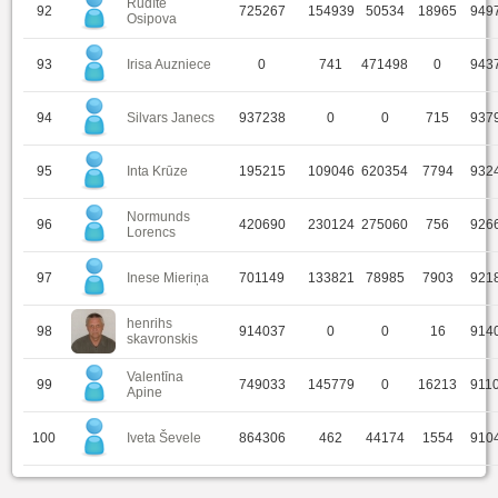
Rudīte
92
725267
154939
50534
18965
949
Osipova
93
Irisa Auzniece
0
741
471498
0
943
94
Silvars Janecs
937238
0
0
715
937
95
Inta Krūze
195215
109046
620354
7794
932
Normunds
96
420690
230124
275060
756
926
Lorencs
97
Inese Mieriņa
701149
133821
78985
7903
921
henrihs
98
914037
0
0
16
914
skavronskis
Valentīna
99
749033
145779
0
16213
911
Apine
100
Iveta Ševele
864306
462
44174
1554
910