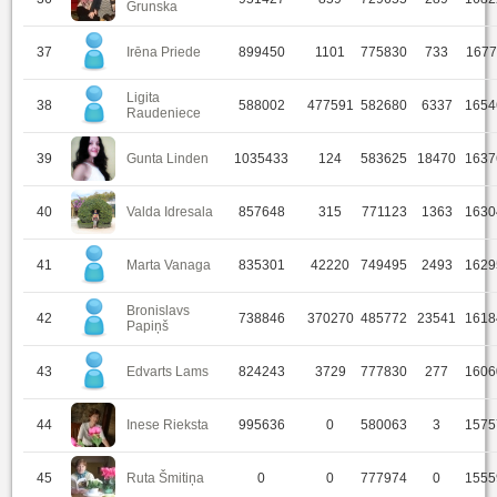
Grunska
37
Irēna Priede
899450
1101
775830
733
1677
Ligita
38
588002
477591
582680
6337
1654
Raudeniece
39
Gunta Linden
1035433
124
583625
18470
1637
40
Valda Idresala
857648
315
771123
1363
1630
41
Marta Vanaga
835301
42220
749495
2493
1629
Bronislavs
42
738846
370270
485772
23541
1618
Papiņš
43
Edvarts Lams
824243
3729
777830
277
1606
44
Inese Rieksta
995636
0
580063
3
1575
45
Ruta Šmitiņa
0
0
777974
0
1555