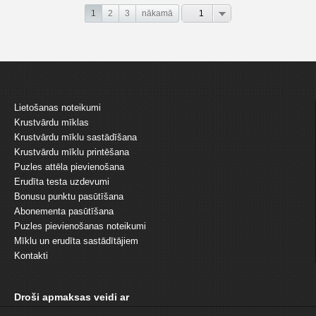
1
2
3
nākamā
1
Lietošanas noteikumi
Krustvārdu mīklas
Krustvārdu mīklu sastādīšana
Krustvārdu mīklu printēšana
Puzles attēla pievienošana
Erudīta testa uzdevumi
Bonusu punktu pasūtīšana
Abonementa pasūtīšana
Puzles pievienošanas noteikumi
Mīklu un erudīta sastādītājiem
Kontakti
Droši apmaksas veidi ar