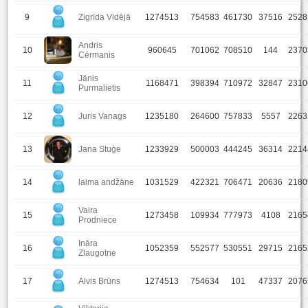
9
Zigrīda Vidējā
1274513
754583
461730
37516
2528
Andris
10
960645
701062
708510
144
2370
Cērmanis
Jānis
11
1168471
398394
710972
32847
2310
Purmalietis
12
Juris Vanags
1235180
264600
757833
5557
2263
13
Jana Stuģe
1233929
500003
444245
36314
2214
14
laima andžāne
1031529
422321
706471
20636
2180
Vaira
15
1273458
109934
777973
4108
2165
Prodniece
Ināra
16
1052359
552577
530551
29715
2165
Zlaugotne
17
Alvis Brūns
1274513
754634
101
47337
2076