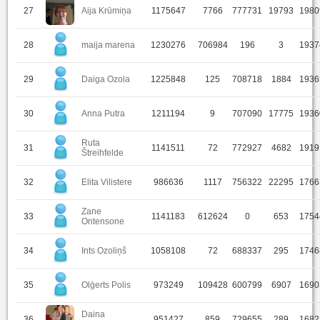
27
Aija Krūmiņa
1175647
7766
777731
19793
1980
28
maija marena
1230276
706984
196
3
1937
29
Daiga Ozola
1225848
125
708718
1884
1936
30
Anna Putra
1211194
9
707090
17775
1936
Ruta
31
1141511
72
772927
4682
1919
Štreihfelde
32
Elita Vilistere
986636
1117
756322
22295
1766
Zane
33
1141183
612624
0
653
1754
Ontensone
34
Ints Ozoliņš
1058108
72
688337
295
1746
35
Olģerts Polis
973249
109428
600799
6907
1690
Daina
36
951427
859
729655
289
1682