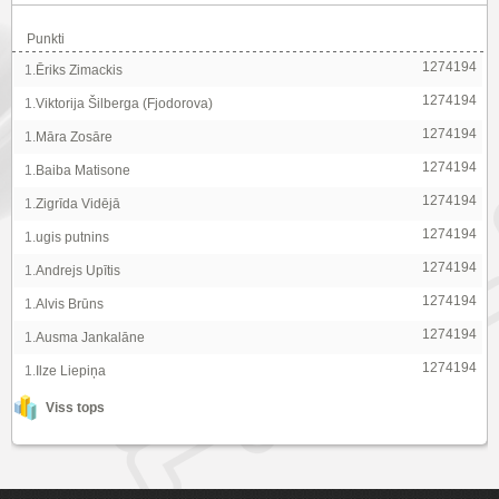
Punkti
1274194
1.
Ēriks Zimackis
1274194
1.
Viktorija Šilberga (Fjodorova)
1274194
1.
Māra Zosāre
1274194
1.
Baiba Matisone
1274194
1.
Zigrīda Vidējā
1274194
1.
ugis putnins
1274194
1.
Andrejs Upītis
1274194
1.
Alvis Brūns
1274194
1.
Ausma Jankalāne
1274194
1.
Ilze Liepiņa
Viss tops