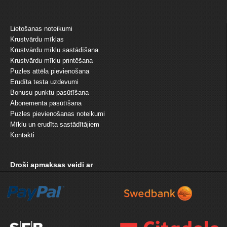
Lietošanas noteikumi
Krustvārdu mīklas
Krustvārdu mīklu sastādīšana
Krustvārdu mīklu printēšana
Puzles attēla pievienošana
Erudīta testa uzdevumi
Bonusu punktu pasūtīšana
Abonementa pasūtīšana
Puzles pievienošanas noteikumi
Mīklu un erudīta sastādītājiem
Kontakti
Droši apmaksas veidi ar