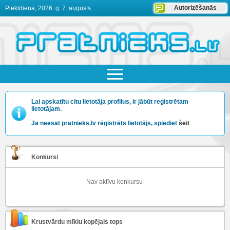
Autorizēšanās
Piektdiena, 2026. g. 7. augusts
Lai apskatītu citu lietotāja profilus, ir jābūt reģistrētam
lietotājam.
Ja neesat pratnieks.lv rēgistrēts lietotājs, spiediet
šeit
Konkursi
Nav aktīvu konkursu
Krustvārdu mīklu kopējais tops