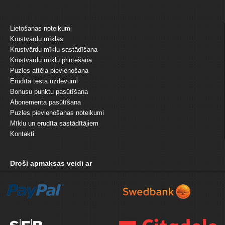
Lietošanas noteikumi
Krustvārdu mīklas
Krustvārdu mīklu sastādīšana
Krustvārdu mīklu printēšana
Puzles attēla pievienošana
Erudīta testa uzdevumi
Bonusu punktu pasūtīšana
Abonementa pasūtīšana
Puzles pievienošanas noteikumi
Mīklu un erudīta sastādītājiem
Kontakti
Droši apmaksas veidi ar