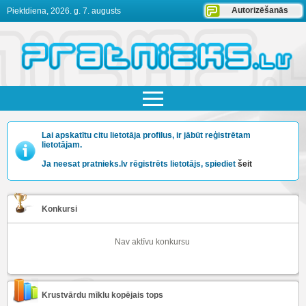
Autorizēšanās
Piektdiena, 2026. g. 7. augusts
Lai apskatītu citu lietotāja profilus, ir jābūt reģistrētam
lietotājam.
Ja neesat pratnieks.lv rēgistrēts lietotājs, spiediet
šeit
Konkursi
Nav aktīvu konkursu
Krustvārdu mīklu kopējais tops