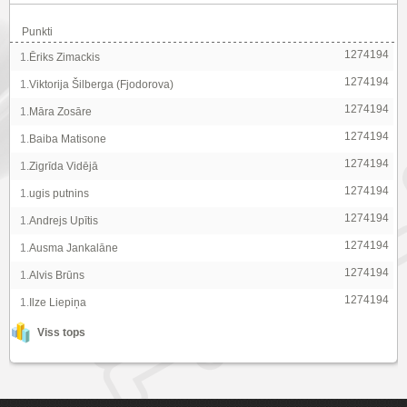
Punkti
1274194
1.
Ēriks Zimackis
1274194
1.
Viktorija Šilberga (Fjodorova)
1274194
1.
Māra Zosāre
1274194
1.
Baiba Matisone
1274194
1.
Zigrīda Vidējā
1274194
1.
ugis putnins
1274194
1.
Andrejs Upītis
1274194
1.
Ausma Jankalāne
1274194
1.
Alvis Brūns
1274194
1.
Ilze Liepiņa
Viss tops