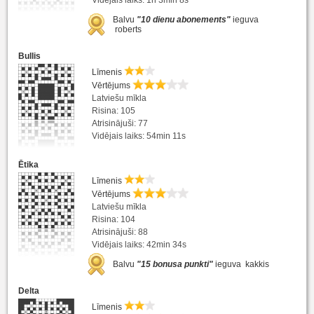
Balvu
"10 dienu abonements"
ieguva
roberts
Bullis
Līmenis
Vērtējums
Latviešu mīkla
Risina: 105
Atrisinājuši: 77
Vidējais laiks: 54min 11s
Ētika
Līmenis
Vērtējums
Latviešu mīkla
Risina: 104
Atrisinājuši: 88
Vidējais laiks: 42min 34s
Balvu
"15 bonusa punkti"
ieguva kakkis
Delta
Līmenis