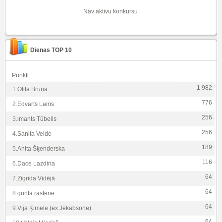
Nav aktīvu konkursu
Dienas TOP 10
Punkti
1 982
1.
Olita Brūna
776
2.
Edvarts Lams
256
3.
imants Tūbelis
256
4.
Sanita Veide
189
5.
Anita Šķenderska
116
6.
Dace Lazdina
64
7.
Zigrīda Vidējā
64
8.
gunta rastene
64
9.
Vija Ķimele (ex Jēkabsone)
64