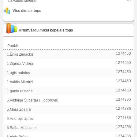
10.
Valdis Mieriņš
Viss dienas tops
Krustvārdu mīklu kopējais tops
Punkti
1274450
1.
Ēriks Zimackis
1274450
1.
Zigrīda Vidējā
1274450
1.
ugis putnins
1274450
1.
Valdis Mieriņš
1274450
1.
gunta rastene
1274386
6.
Viktorija Šilberga (Fjodorova)
1274386
6.
Māra Zosāre
1274386
6.
Andrejs Upītis
1274386
6.
Baiba Matisone
1274386
6.
Alvis Brūns