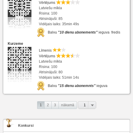
Vērtējums
Latviešu mīkla
Risina: 100
Atrisinājuši: 85
Vidējais laiks: 35min 49s
Balvu
"10 dienu abonements"
ieguva fredis
Kurzeme
Līmenis
Vērtējums
Latviešu mīkla
Risina: 100
Atrisinājuši: 80
Vidējais laiks: 51min 14s
Balvu
"15 dienu abonemnts"
ieguva
1
2
3
nākamā
1
Konkursi