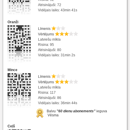
Atrisinājuši: 72
Vidējais laiks: 43min 41s
Oranži
Līmenis
Vērtējums
Latviešu mīkla
Risina: 95
Atrisinājuši: 80
Vidējais laiks: 31min 2s
Mince
Līmenis
Vērtējums
Latviešu mīkla
Risina: 117
Atrisinājuši: 86
Vidējais laiks: 36min 44s
Balvu
"60 dienu abonements"
ieguva
Vēsma
Ceļš