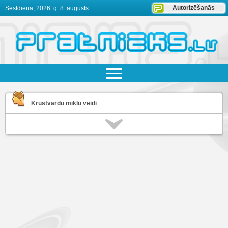
Autorizēšanās
Sestdiena, 2026. g. 8. augusts
Krustvārdu mīklu veidi