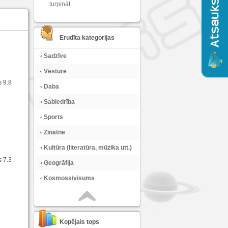
turpināt.
Erudīta kategorijas
Sadzīve
Vēsture
s 9.8
Daba
Sabiedrība
Sports
Zinātne
Kultūra (literatūra, mūzika utt.)
s 7.3
Ģeogrāfija
Kosmoss/visums
Kopējais tops