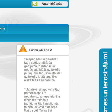
Autorizēšanās
ēlis
Lūdzu, atceries!
* Nepārlādē un neaizver
lapu spēles laikā. Ja
gadījumā to izdarīsi un
nebūsi atbildējis uz tekošo
jautājumu, tad Tava atbilde
uz tekošo jautājumu tiks
ieskaitīta kā nepareiza.
* Ja aizvērsi lapu vai citādi
pametīsi spēli to
nepabeidzis, nepareizi tiks
ieskaitīts tekošais
jautājums tādā gadījumā,
ja nebūsi uz to atbildējis.
Pašu spēli Tu varēsi