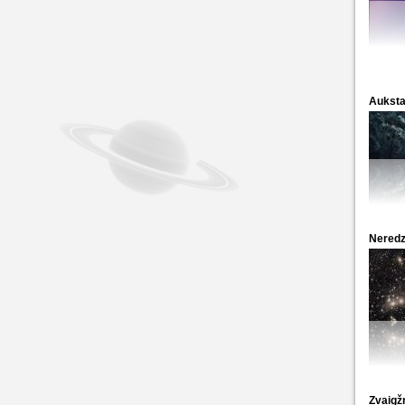
Auksta
Neredz
Zvaigž