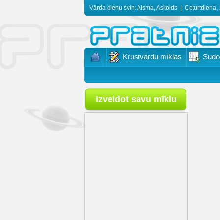
Vārda dienu svin: Aisma, Askolds
|
Ceturtdiena, 
Krustvārdu mīklas
Sudo
Izveidot savu mīklu