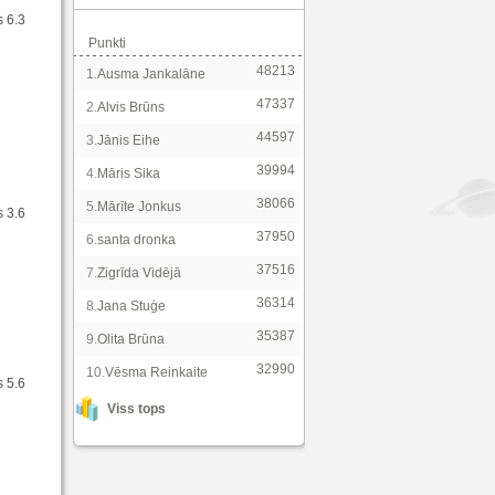
s 6.3
Punkti
48213
1.
Ausma Jankalāne
47337
2.
Alvis Brūns
44597
3.
Jānis Eihe
39994
4.
Māris Sika
38066
5.
Mārīte Jonkus
s 3.6
37950
6.
santa dronka
37516
7.
Zigrīda Vidējā
36314
8.
Jana Stuģe
35387
9.
Olita Brūna
32990
10.
Vēsma Reinkaite
s 5.6
Viss tops