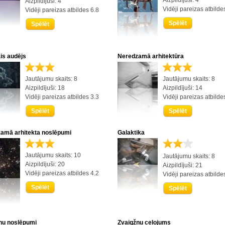
Aizpildījuši: 4
Aizpildījuši: 4
Vidēji pareizas atbilde
Vidēji pareizas atbildes 6.8
Spēlēt
Spēlēt
is audējs
Neredzamā arhitektūra
Jautājumu skaits: 8
Jautājumu skaits: 8
Aizpildījuši: 18
Aizpildījuši: 14
Vidēji pareizas atbildes 3.3
Vidēji pareizas atbilde
Spēlēt
Spēlēt
amā arhitekta noslēpumi
Galaktika
Jautājumu skaits: 10
Jautājumu skaits: 8
Aizpildījuši: 20
Aizpildījuši: 21
Vidēji pareizas atbildes 4.2
Vidēji pareizas atbilde
Spēlēt
Spēlēt
ņu noslēpumi
Zvaigžņu ceļojums