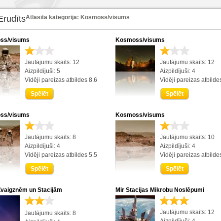
Erudīts
Atlasīta kategorija: Kosmoss/visums
ss/visums
Kosmoss/visums
Jautājumu skaits: 12
Jautājumu skaits: 12
Aizpildījuši: 5
Aizpildījuši: 4
Vidēji pareizas atbildes 8.6
Vidēji pareizas atbilde
Spēlēt
Spēlēt
ss/visums
Kosmoss/visums
Jautājumu skaits: 8
Jautājumu skaits: 10
Aizpildījuši: 4
Aizpildījuši: 4
Vidēji pareizas atbildes 5.5
Vidēji pareizas atbilde
Spēlēt
Spēlēt
Zvaigznēm un Stacijām
Mir Stacijas Mikrobu Noslēpumi
Jautājumu skaits: 12
Jautājumu skaits: 8