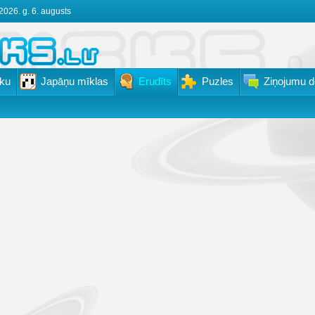
2026. g. 6. augusts
ku
Japāņu mīklas
Erudīts
Puzles
Ziņojumu d