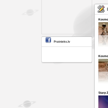
Kosmo
Pratnieks.lv
Kosmo
Starp 