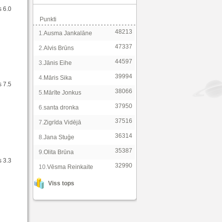
s 6.0
Punkti
48213
1.
Ausma Jankalāne
47337
2.
Alvis Brūns
44597
3.
Jānis Eihe
39994
4.
Māris Sika
s 7.5
38066
5.
Mārīte Jonkus
37950
6.
santa dronka
37516
7.
Zigrīda Vidējā
36314
8.
Jana Stuģe
35387
9.
Olita Brūna
s 3.3
32990
10.
Vēsma Reinkaite
Viss tops