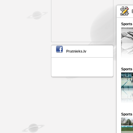
Sports
Pratnieks.lv
Sports
Sports