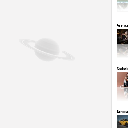
Arēnas
Sadarb
Ātruma