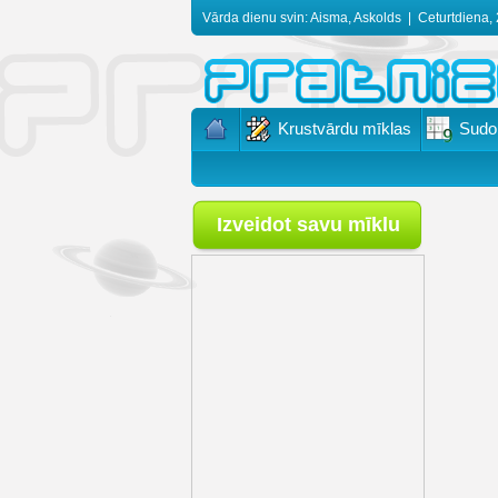
Vārda dienu svin: Aisma, Askolds
|
Ceturtdiena, 
Krustvārdu mīklas
Sudo
Izveidot savu mīklu