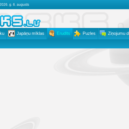
2026. g. 6. augusts
ku
Japāņu mīklas
Erudīts
Puzles
Ziņojumu d