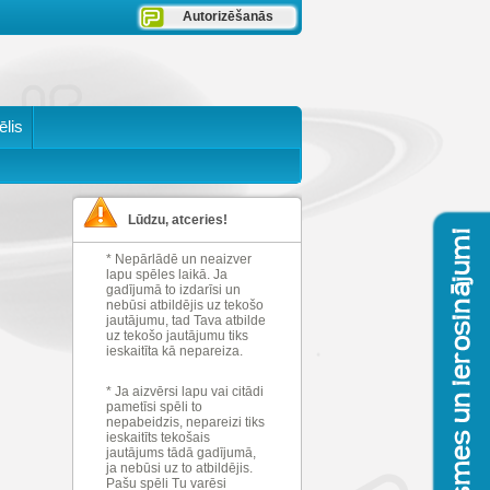
Autorizēšanās
ēlis
Lūdzu, atceries!
* Nepārlādē un neaizver
lapu spēles laikā. Ja
gadījumā to izdarīsi un
nebūsi atbildējis uz tekošo
jautājumu, tad Tava atbilde
uz tekošo jautājumu tiks
ieskaitīta kā nepareiza.
* Ja aizvērsi lapu vai citādi
pametīsi spēli to
nepabeidzis, nepareizi tiks
ieskaitīts tekošais
jautājums tādā gadījumā,
ja nebūsi uz to atbildējis.
Pašu spēli Tu varēsi