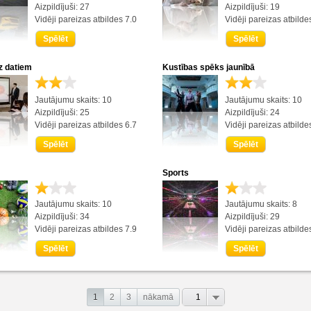
Aizpildījuši: 27
Aizpildījuši: 19
Vidēji pareizas atbildes 7.0
Vidēji pareizas atbilde
Spēlēt
Spēlēt
uz datiem
Kustības spēks jaunībā
Jautājumu skaits: 10
Jautājumu skaits: 10
Aizpildījuši: 25
Aizpildījuši: 24
Vidēji pareizas atbildes 6.7
Vidēji pareizas atbilde
Spēlēt
Spēlēt
Sports
Jautājumu skaits: 10
Jautājumu skaits: 8
Aizpildījuši: 34
Aizpildījuši: 29
Vidēji pareizas atbildes 7.9
Vidēji pareizas atbilde
Spēlēt
Spēlēt
1
2
3
nākamā
1