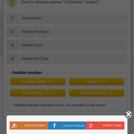
Kurš ir latviešu eposa "Lāčplēsis" autors?
1
Jānis Rainis
2
Andrejs Pumpurs
3
Edvarts Virza
4
Aleksandrs Čaks
Papildus iespējas
Parādīt atbildi
(-2 p)
50/50
(-1 p)
Citu atbildes
(-1 p)
Apturēt laiku
(-1 p)
* Papildiespēja tiks aktivizēta uzreiz, kā uzspiedīsi uz tās pogas!