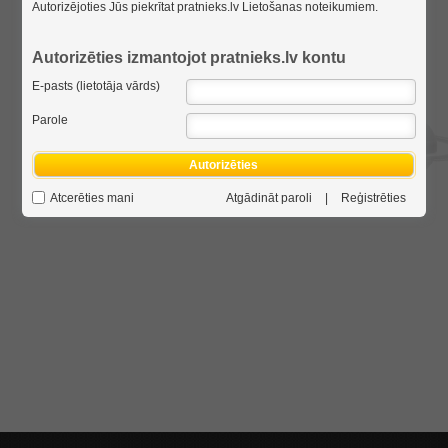
Autorizējoties Jūs piekrītat pratnieks.lv
Lietošanas noteikumiem
.
Autorizēties izmantojot pratnieks.lv kontu
E-pasts (lietotāja vārds)
Parole
Autorizēties
Atcerēties mani
Atgādināt paroli
|
Reģistrēties