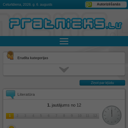
Autorizēšanās
Ceturtdiena, 2026. g. 6. augusts
Erudīta kategorijas
Ziņot par kļūdu
Literatūra
1
.
jautājums no 12
1
2
3
4
5
6
7
8
9
10
11
12