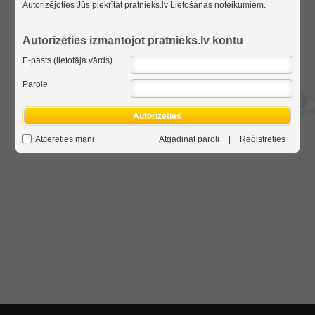
Autorizējoties Jūs piekrītat pratnieks.lv
Lietošanas noteikumiem
.
Autorizēties izmantojot pratnieks.lv kontu
E-pasts (lietotāja vārds)
Parole
Autorizēties
Atcerēties mani
Atgādināt paroli
|
Reģistrēties