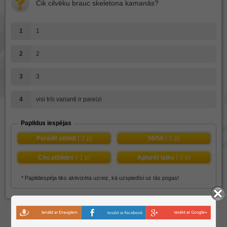
Cik cilvēku brauc skeletona kamanās?
1
1
2
2
3
3
4
visi trīs varianti ir pareizi
Papildus iespējas
Parādīt atbildi
(-2 p)
50/50
(-1 p)
Citu atbildes
(-1 p)
Apturēt laiku
(-1 p)
* Papildiespēja tiks aktivizēta uzreiz, kā uzspiedīsi uz tās pogas!