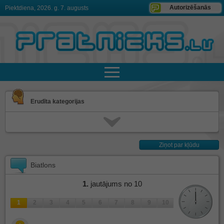
Autorizēšanās
Piektdiena, 2026. g. 7. augusts
Erudīta kategorijas
Ziņot par kļūdu
Biatlons
1
.
jautājums no 10
1
2
3
4
5
6
7
8
9
10