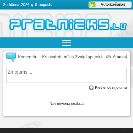
Autorizēšanās
Sestdiena, 2026. g. 8. augusts
Komentāri :: Krustvārdu mīkla Zvaigžņputekļi
Atpakaļ
Pievienot ziņojumu
Nav neviena ieraksta