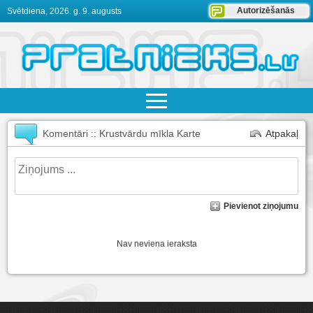
Autorizēšanās
Svētdiena, 2026. g. 9. augusts
Komentāri :: Krustvārdu mīkla Karte
Atpakaļ
Pievienot ziņojumu
Nav neviena ieraksta