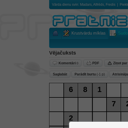
Vārda dienu svin: Madars, Alfrēds, Fredis
|
Piekt
Krustvārdu mīklas
Sudo
Vējačuksts
Komentāri
PDF
Ziņot par
0
Saglabāt
Parādīt burtu
(-1 p)
Atrisināju
6
8
1
7
2