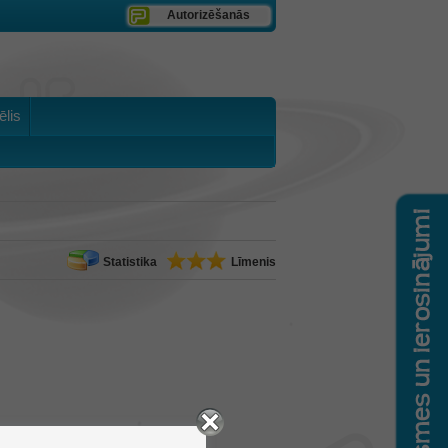
Autorizēšanās
ēlis
Statistika
Līmenis