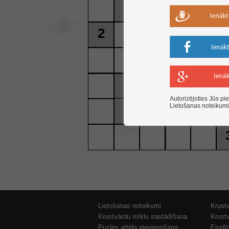
3
9
2
5
2
4
9
5
7
Autorizējoties Jūs pie
4
Lietošanas noteikum
2
Lietošanas noteikumi
Krust
Krustvārdu mīklu sastādīšana
Krust
Puzles attēla pievienošana
Erudī