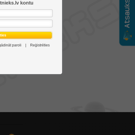
tnieks.lv kontu
ēties
gādināt paroli
|
Reģistrēties