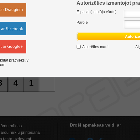
Autorizēties izmantojot pra
E-pasts (lietotāja vārds)
8
5
Parole
1
3
4
Autoriz
Atcerēties mani
At
8
krītat pratnieks.lv
iem
.
3
4
1
Droši apmaksas veidi ar
vārdu mīklas
vārdu mīklu printēšana
ta testa uzdevumi