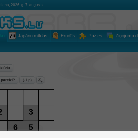
diena, 2026. g. 7. augusts
ku
Japāņu mīklas
Erudīts
Puzles
Ziņojumu d
 kļūdu
 pareizi?
(-1 p)
2
3
6
5